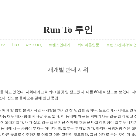
Run To 루인
 c e
l i s t
w r i t i n g
트랜스연대기
퀴어이론입문
트랜스/젠더/퀴어
재개발 반대 시위
 하고 있었다. 시위대라고 해봐야 열댓 명 정도였다. 다들 60대 이상으로 보였다. 
었다. 집으로 돌아오는 길에 만난 풍경.
 해야 할 법한 분위기지만 재개발을 하기엔 참 난감한 곳이다. 도로정비가 제대로 안 
 자동차 두 대가 함께 지나갈 수도 없다. 이 동네에 처음 온 택배기사는 길을 잃기 쉽고 
도 참 오래되었다. 내가 살고 있는 집은 지난 장마 때 현관문 바깥의 천장이 일부 무너지
동네에 사는 사람이 부자는 아니다. 뭐, 일부는 부자일 거다. 하지만 쪽방처럼 작은 
 다른 곳으로 이주하기도 어렵고 여러 고민이 많으리라. 그냥 이대로 두는 것이 더 