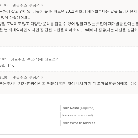
댓글주소
수정/삭제
21:00
 근처에 살고 있어요. 이곳에 올 때 빠르면 2012년 초에 재개발한다는 말을 들어서인지
많이 아쉽겠어요..
정말 토박이도 많고 다양한 문화를 접할 수 있어 정말 재밌는 곳인데 재개발을 한다는 
한 번 재계약이건 이사건 집 관련 고민을 해야 하니, 그때마다 집 없다는 사실을 실감하지 
댓글주소
수정/삭제
댓글쓰기
0:02
글입니다.
댓글주소
수정/삭제
21:01
말씀해주시니 제가 영광이여요! 덕분에 힘이 많이 나서 제가 더 고마울 따름이에요.. 히히
Your Name
(required)
Password
(required)
Your Website Address